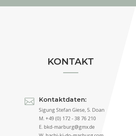
KONTAKT
Kontaktdaten:

Sigung Stefan Giese, 5. Doan
M. +49 (0) 172 ‐ 38 76 210
E. bkd-marburg@gmx.de
W. bachi-ki-do-marburg.com